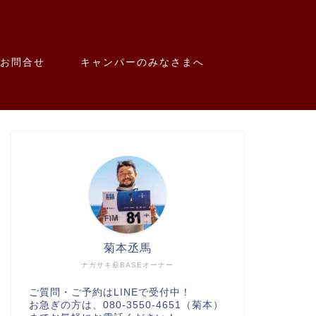
お問合せ
キャンパーのみなさまへ
菊本丞馬
ナガサキ薪BASEオーナー
ご質問・ご予約はLINEで受付中！
お急ぎの方は、080-3550-4651（菊本）